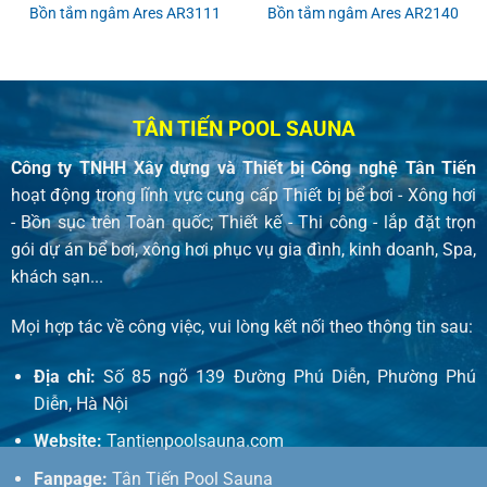
Bồn tắm ngâm Ares AR3111
Bồn tắm ngâm Ares AR2140
TÂN TIẾN POOL SAUNA
Công ty TNHH Xây dựng và Thiết bị Công nghệ Tân Tiến
hoạt động trong lĩnh vực cung cấp Thiết bị bể bơi - Xông hơi
- Bồn sục trên Toàn quốc; Thiết kế - Thi công - lắp đặt trọn
gói dự án bể bơi, xông hơi phục vụ gia đình, kinh doanh, Spa,
khách sạn...
Mọi hợp tác về công việc, vui lòng kết nối theo thông tin sau:
Địa chỉ:
Số 85 ngõ 139 Đường Phú Diễn, Phường Phú
Diễn, Hà Nội
Website:
Tantienpoolsauna.com
Fanpage:
Tân Tiến Pool Sauna