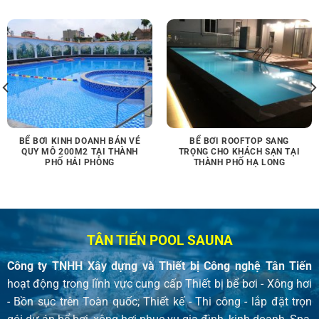
BỂ BƠI KINH DOANH BÁN VÉ
BỂ BƠI ROOFTOP SANG
QUY MÔ 200M2 TẠI THÀNH
TRỌNG CHO KHÁCH SẠN TẠI
PHỐ HẢI PHÒNG
THÀNH PHỐ HẠ LONG
TÂN TIẾN POOL SAUNA
Công ty TNHH Xây dựng và Thiết bị Công nghệ Tân Tiến
hoạt động trong lĩnh vực cung cấp Thiết bị bể bơi - Xông hơi
- Bồn sục trên Toàn quốc; Thiết kế - Thi công - lắp đặt trọn