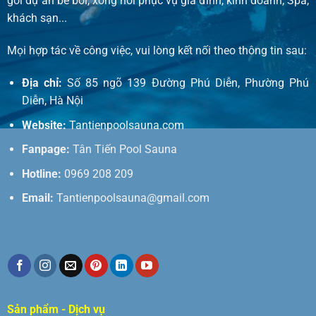
gói dự án bể bơi, xông hơi phục vụ gia đình, kinh doanh, Spa,
khách sạn...
Mọi hợp tác về công việc, vui lòng kết nối theo thông tin sau:
Địa chỉ:
Số 85 ngõ 139 Đường Phú Diễn, Phường Phú
Diễn, Hà Nội
Website:
Tantienpoolsauna.com
Fanpage:
Tân Tiến Pool Sauna
Hotline:
0969 208 209
Email:
Tantienpoolsauna@gmail.com
Sản phẩm - Dịch vụ