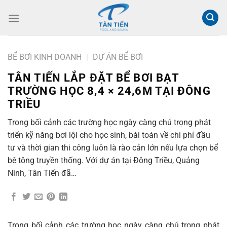
Chuyển
đến
nội
dung
BỂ BƠI KINH DOANH
|
DỰ ÁN BỂ BƠI
TÂN TIẾN LẮP ĐẶT BỂ BƠI BẠT
TRƯỜNG HỌC 8,4 × 24,6M TẠI ĐÔNG
TRIỀU
Trong bối cảnh các trường học ngày càng chú trọng phát
triển kỹ năng bơi lội cho học sinh, bài toán về chi phí đầu
tư và thời gian thi công luôn là rào cản lớn nếu lựa chọn bể
bê tông truyền thống. Với dự án tại Đông Triều, Quảng
Ninh, Tân Tiến đã…
Trong bối cảnh các trường học ngày càng chú trọng phát