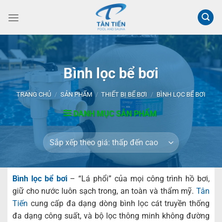
Chuyển
đến
nội
dung
Bình lọc bể bơi
TRANG CHỦ
/
SẢN PHẨM
/
THIẾT BỊ BỂ BƠI
/
BÌNH LỌC BỂ BƠI
DANH MỤC SẢN PHẨM
Bình lọc bể bơi
– “Lá phổi” của mọi công trình hồ bơi,
giữ cho nước luôn sạch trong, an toàn và thẩm mỹ.
Tân
Tiến
cung cấp đa dạng dòng bình lọc cát truyền thống
đa dạng công suất, và bộ lọc thông minh không đường