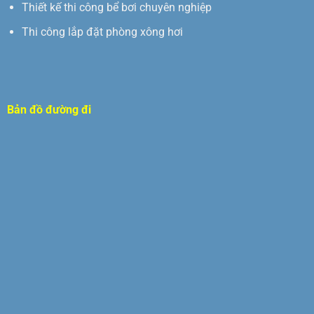
Thiết kế thi công bể bơi chuyên nghiệp
Thi công lắp đặt phòng xông hơi
Bản đồ đường đi