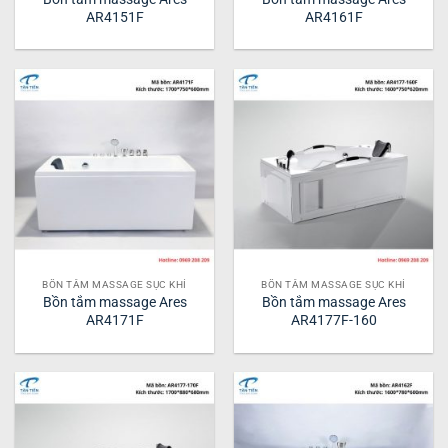
AR4151F
AR4161F
BỒN TẮM MASSAGE SỤC KHÍ
BỒN TẮM MASSAGE SỤC KHÍ
Bồn tắm massage Ares
Bồn tắm massage Ares
AR4171F
AR4177F-160