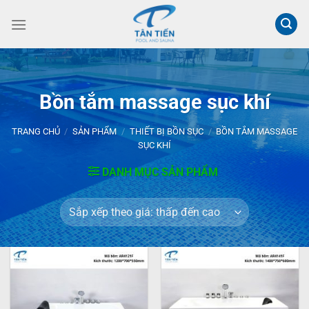
Chuyển
đến
nội
dung
Bồn tắm massage sục khí
TRANG CHỦ
/
SẢN PHẨM
/
THIẾT BỊ BỒN SỤC
/
BỒN TẮM MASSAGE
SỤC KHÍ
DANH MỤC SẢN PHẨM